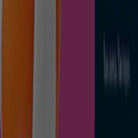
Calle Rodrigo De Triana, 2, Marbella
2.1 km
Cerrado
Dia
Calle San Antonio, 26, Marbella
2.3 km
Cerrado