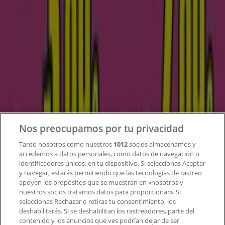
tecnológica que está reinventando las compras locales
en todo el mundo.
Tiendeo
¿Qué hacemos?
Soluciones para empresas
Noticias y prensa
Trabaja con nosotros
Nos preocupamos por tu privacidad
Contacto
Tanto nosotros como nuestros
1012
socios almacenamos y
accedemos a datos personales, como datos de navegación o
identificadores únicos, en tu dispositivo. Si seleccionas Aceptar
y navegar, estarás permitiendo que las tecnologías de rastreo
Contacto comercial y de marketing
apoyen los propósitos que se muestran en «nosotros y
Tienda mal colocada en el mapa
nuestros socios tratamos datos para proporcionar». Si
Notificar un folleto
seleccionas Rechazar o retiras tu consentimiento, los
deshabilitarás. Si se deshabilitan los rastreadores, parte del
¿Encontraste un problema en la web o en la
contenido y los anuncios que ves podrían dejar de ser
aplicación?