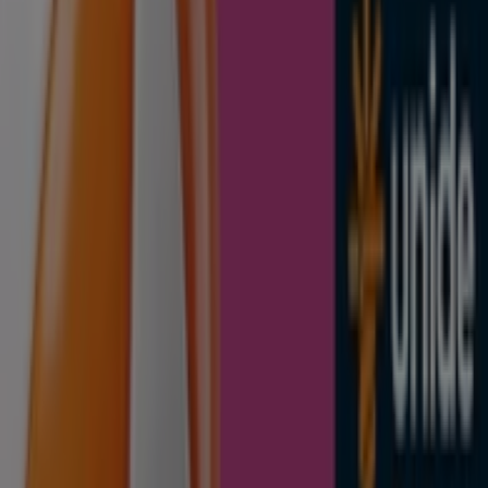
Categoría:
Hiper-Supermercados
Oferta más reciente:
5/8/2026
Dia
Nueva Calidad Dia del 05/08 al 11/08
Caduca el 11/8
Nuevo
Dia
Tu nuevo Dia del 05/08 al 11/08