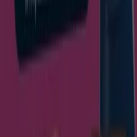
1
,
50
€
2.39
€
-37
%
Cebolla
2
,
97
€