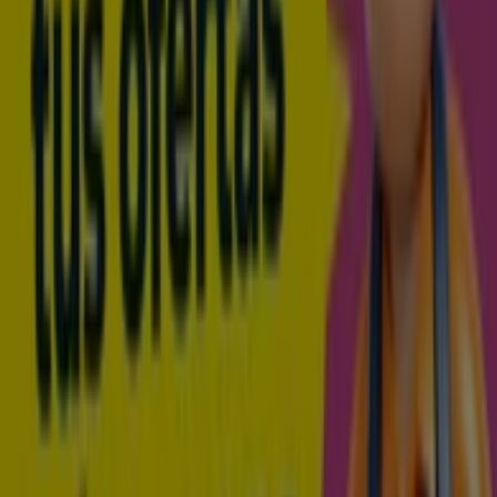
2.59
€
-30
%
Platano
De
Canarias
1
,
69
€
2.19
€
-22
%
Tomate
En
Rama