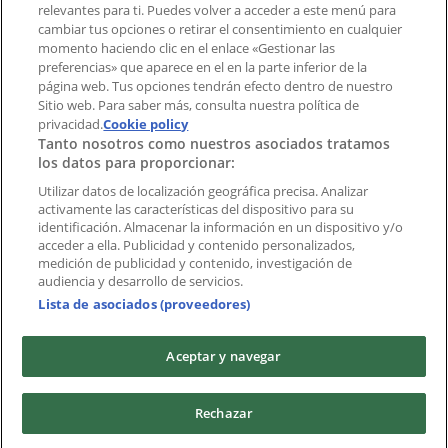
relevantes para ti. Puedes volver a acceder a este menú para
cambiar tus opciones o retirar el consentimiento en cualquier
momento haciendo clic en el enlace «Gestionar las
Índices
preferencias» que aparece en el en la parte inferior de la
página web. Tus opciones tendrán efecto dentro de nuestro
Sitio web. Para saber más, consulta nuestra política de
Marcas
privacidad.
Cookie policy
Tanto nosotros como nuestros asociados tratamos
Negocios
los datos para proporcionar:
Negocios cercanos
Productos
Utilizar datos de localización geográfica precisa. Analizar
activamente las características del dispositivo para su
Ciudades
identificación. Almacenar la información en un dispositivo y/o
acceder a ella. Publicidad y contenido personalizados,
Descargar la APP Tiendeo
medición de publicidad y contenido, investigación de
audiencia y desarrollo de servicios.
Lista de asociados (proveedores)
Aceptar y navegar
Copyright © Tiendeo ® 2026 · Shopfully Marketing S.L.U. –
Rechazar
Palau de Mar – 08039 Barcelona, Spain