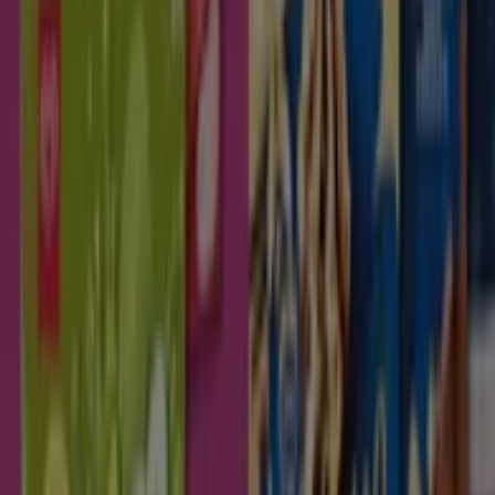
Unide Market
Este verano tus ofertas más a mano.
UNIDE Market Levante
Caduca el 19/8
Albarizas
Unide Market
Este verano tus ofertas más a mano.
UNIDE Market Península
Caduca el 19/8
Albarizas
Ver más
Otros negocios de Hiper-