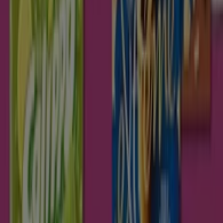
Supermercados en Albarizas
Encuentra catálogos de Dia en tu
ciudad
Dia en Madrid
Dia en Barcelona
Dia en Sevilla
Dia
en Zaragoza
Dia en Málaga
Dia en Ampliación de
Cártama
Dia en Arahal
Dia en Aguadulce (Sevilla)
Dia
en Aguilar
Dia en Palacios y Villafranca
Dia en Puebla
del Río
Dia en Paradas
Dia en Puerto Banús
Dia en
Puebla de Cazalla
Dia en Morón de la Frontera
Dia en
Ecija
Dia en Montellano
Ver más ciudades
Vistazo de las ofertas de Dia en
Albarizas