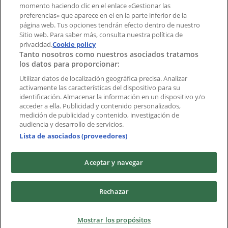
momento haciendo clic en el enlace «Gestionar las
Índices
preferencias» que aparece en el en la parte inferior de la
página web. Tus opciones tendrán efecto dentro de nuestro
Sitio web. Para saber más, consulta nuestra política de
Marcas
privacidad.
Cookie policy
Tanto nosotros como nuestros asociados tratamos
Negocios
los datos para proporcionar:
Negocios cercanos
Productos
Utilizar datos de localización geográfica precisa. Analizar
activamente las características del dispositivo para su
Ciudades
identificación. Almacenar la información en un dispositivo y/o
acceder a ella. Publicidad y contenido personalizados,
Descargar la APP Tiendeo
medición de publicidad y contenido, investigación de
audiencia y desarrollo de servicios.
Lista de asociados (proveedores)
Aceptar y navegar
Copyright © Tiendeo ® 2026 · Shopfully Marketing S.L.U. –
Rechazar
Palau de Mar – 08039 Barcelona, Spain
Términos y condiciones
Política de privacidad
Mostrar los propósitos