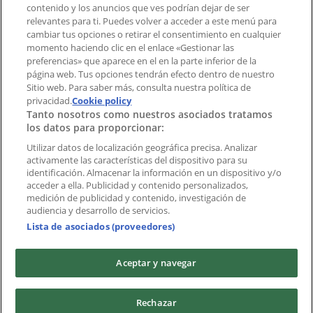
contenido y los anuncios que ves podrían dejar de ser
Índices
relevantes para ti. Puedes volver a acceder a este menú para
cambiar tus opciones o retirar el consentimiento en cualquier
momento haciendo clic en el enlace «Gestionar las
preferencias» que aparece en el en la parte inferior de la
Marcas
página web. Tus opciones tendrán efecto dentro de nuestro
Marcas locales
Sitio web. Para saber más, consulta nuestra política de
Negocios
privacidad.
Cookie policy
Tanto nosotros como nuestros asociados tratamos
Negocios cercanos
los datos para proporcionar:
Productos
Productos locales
Utilizar datos de localización geográfica precisa. Analizar
activamente las características del dispositivo para su
Ciudades
identificación. Almacenar la información en un dispositivo y/o
acceder a ella. Publicidad y contenido personalizados,
Descargar la APP Tiendeo
medición de publicidad y contenido, investigación de
audiencia y desarrollo de servicios.
Lista de asociados (proveedores)
Aceptar y navegar
Copyright © Tiendeo ® 2026 · Shopfully Marketing S.L.U. –
Rechazar
Palau de Mar – 08039 Barcelona, Spain