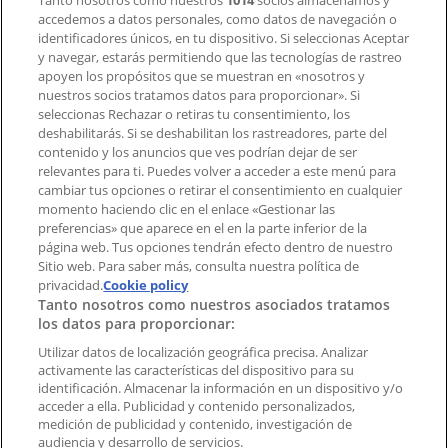
Tanto nosotros como nuestros
1014
socios almacenamos y
accedemos a datos personales, como datos de navegación o
Contacto comercial y de marketing
identificadores únicos, en tu dispositivo. Si seleccionas Aceptar
Tienda mal colocada en el mapa
y navegar, estarás permitiendo que las tecnologías de rastreo
Notificar un folleto
apoyen los propósitos que se muestran en «nosotros y
¿Encontraste un problema en la web o en la
nuestros socios tratamos datos para proporcionar». Si
aplicación?
seleccionas Rechazar o retiras tu consentimiento, los
deshabilitarás. Si se deshabilitan los rastreadores, parte del
contenido y los anuncios que ves podrían dejar de ser
Índices
relevantes para ti. Puedes volver a acceder a este menú para
cambiar tus opciones o retirar el consentimiento en cualquier
momento haciendo clic en el enlace «Gestionar las
preferencias» que aparece en el en la parte inferior de la
Marcas
página web. Tus opciones tendrán efecto dentro de nuestro
Marcas locales
Sitio web. Para saber más, consulta nuestra política de
Negocios
privacidad.
Cookie policy
Tanto nosotros como nuestros asociados tratamos
Negocios cercanos
los datos para proporcionar:
Productos
Productos locales
Utilizar datos de localización geográfica precisa. Analizar
activamente las características del dispositivo para su
Ciudades
identificación. Almacenar la información en un dispositivo y/o
acceder a ella. Publicidad y contenido personalizados,
Descargar la APP Tiendeo
medición de publicidad y contenido, investigación de
audiencia y desarrollo de servicios.