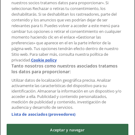
¿Encontraste un problema en la web o en la
nuestros socios tratamos datos para proporcionar». Si
aplicación?
seleccionas Rechazar o retiras tu consentimiento, los
deshabilitarás. Si se deshabilitan los rastreadores, parte del
contenido y los anuncios que ves podrían dejar de ser
Índices
relevantes para ti. Puedes volver a acceder a este menú para
cambiar tus opciones o retirar el consentimiento en cualquier
momento haciendo clic en el enlace «Gestionar las
preferencias» que aparece en el en la parte inferior de la
Marcas
página web. Tus opciones tendrán efecto dentro de nuestro
Marcas locales
Sitio web. Para saber más, consulta nuestra política de
Negocios
privacidad.
Cookie policy
Tanto nosotros como nuestros asociados tratamos
Negocios cercanos
los datos para proporcionar:
Productos
Productos locales
Utilizar datos de localización geográfica precisa. Analizar
activamente las características del dispositivo para su
Ciudades
identificación. Almacenar la información en un dispositivo y/o
acceder a ella. Publicidad y contenido personalizados,
Descargar la APP Tiendeo
medición de publicidad y contenido, investigación de
audiencia y desarrollo de servicios.
Lista de asociados (proveedores)
Aceptar y navegar