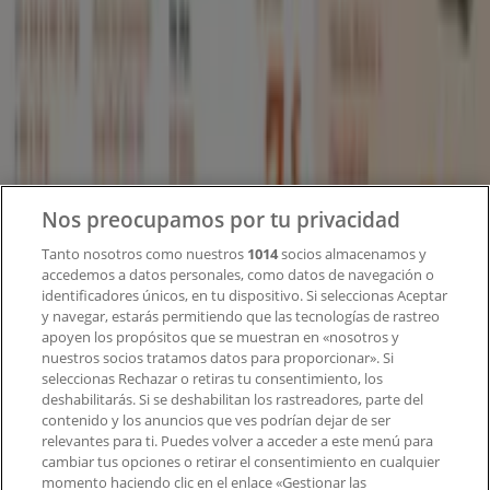
¿Qué hacemos?
Soluciones para empresas
Noticias y prensa
Trabaja con nosotros
Contacto
Nos preocupamos por tu privacidad
Tanto nosotros como nuestros
1014
socios almacenamos y
accedemos a datos personales, como datos de navegación o
Contacto comercial y de marketing
identificadores únicos, en tu dispositivo. Si seleccionas Aceptar
Tienda mal colocada en el mapa
y navegar, estarás permitiendo que las tecnologías de rastreo
Notificar un folleto
apoyen los propósitos que se muestran en «nosotros y
¿Encontraste un problema en la web o en la
nuestros socios tratamos datos para proporcionar». Si
aplicación?
seleccionas Rechazar o retiras tu consentimiento, los
deshabilitarás. Si se deshabilitan los rastreadores, parte del
contenido y los anuncios que ves podrían dejar de ser
Índices
relevantes para ti. Puedes volver a acceder a este menú para
cambiar tus opciones o retirar el consentimiento en cualquier
momento haciendo clic en el enlace «Gestionar las