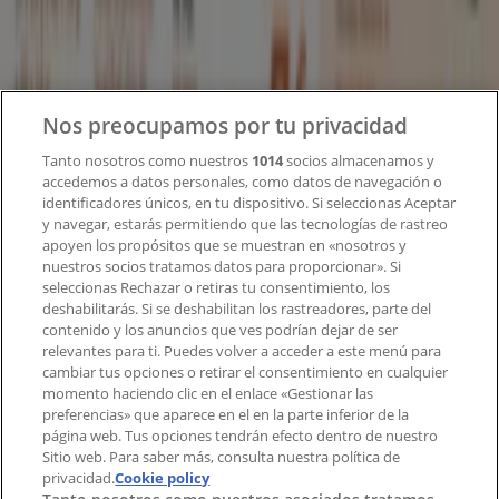
Noticias y prensa
Trabaja con nosotros
Contacto
Nos preocupamos por tu privacidad
Tanto nosotros como nuestros
1014
socios almacenamos y
accedemos a datos personales, como datos de navegación o
Contacto comercial y de marketing
identificadores únicos, en tu dispositivo. Si seleccionas Aceptar
Tienda mal colocada en el mapa
y navegar, estarás permitiendo que las tecnologías de rastreo
Notificar un folleto
apoyen los propósitos que se muestran en «nosotros y
¿Encontraste un problema en la web o en la
nuestros socios tratamos datos para proporcionar». Si
aplicación?
seleccionas Rechazar o retiras tu consentimiento, los
deshabilitarás. Si se deshabilitan los rastreadores, parte del
contenido y los anuncios que ves podrían dejar de ser
Índices
relevantes para ti. Puedes volver a acceder a este menú para
cambiar tus opciones o retirar el consentimiento en cualquier
momento haciendo clic en el enlace «Gestionar las
preferencias» que aparece en el en la parte inferior de la
Marcas
página web. Tus opciones tendrán efecto dentro de nuestro
Marcas locales
Sitio web. Para saber más, consulta nuestra política de
Negocios
privacidad.
Cookie policy