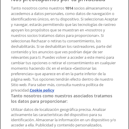
Tanto nosotros como nuestros
1014
socios almacenamos y
accedemos a datos personales, como datos de navegación o
Contacto comercial y de marketing
identificadores únicos, en tu dispositivo. Si seleccionas Aceptar
Tienda mal colocada en el mapa
y navegar, estarás permitiendo que las tecnologías de rastreo
Notificar un folleto
apoyen los propósitos que se muestran en «nosotros y
¿Encontraste un problema en la web o en la
nuestros socios tratamos datos para proporcionar». Si
aplicación?
seleccionas Rechazar o retiras tu consentimiento, los
deshabilitarás. Si se deshabilitan los rastreadores, parte del
contenido y los anuncios que ves podrían dejar de ser
Índices
relevantes para ti. Puedes volver a acceder a este menú para
cambiar tus opciones o retirar el consentimiento en cualquier
momento haciendo clic en el enlace «Gestionar las
preferencias» que aparece en el en la parte inferior de la
Marcas
página web. Tus opciones tendrán efecto dentro de nuestro
Marcas locales
Sitio web. Para saber más, consulta nuestra política de
Negocios
privacidad.
Cookie policy
Tanto nosotros como nuestros asociados tratamos
Negocios cercanos
los datos para proporcionar:
Productos
Productos locales
Utilizar datos de localización geográfica precisa. Analizar
activamente las características del dispositivo para su
Ciudades
identificación. Almacenar la información en un dispositivo y/o
acceder a ella. Publicidad y contenido personalizados,
Descargar la APP Tiendeo