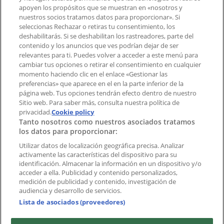
Notificar un folleto
apoyen los propósitos que se muestran en «nosotros y
¿Encontraste un problema en la web o en la
nuestros socios tratamos datos para proporcionar». Si
aplicación?
seleccionas Rechazar o retiras tu consentimiento, los
deshabilitarás. Si se deshabilitan los rastreadores, parte del
contenido y los anuncios que ves podrían dejar de ser
Índices
relevantes para ti. Puedes volver a acceder a este menú para
cambiar tus opciones o retirar el consentimiento en cualquier
momento haciendo clic en el enlace «Gestionar las
preferencias» que aparece en el en la parte inferior de la
Marcas
página web. Tus opciones tendrán efecto dentro de nuestro
Marcas locales
Sitio web. Para saber más, consulta nuestra política de
Negocios
privacidad.
Cookie policy
Tanto nosotros como nuestros asociados tratamos
Negocios cercanos
los datos para proporcionar:
Productos
Productos locales
Utilizar datos de localización geográfica precisa. Analizar
activamente las características del dispositivo para su
Ciudades
identificación. Almacenar la información en un dispositivo y/o
acceder a ella. Publicidad y contenido personalizados,
Descargar la APP Tiendeo
medición de publicidad y contenido, investigación de
audiencia y desarrollo de servicios.
Lista de asociados (proveedores)