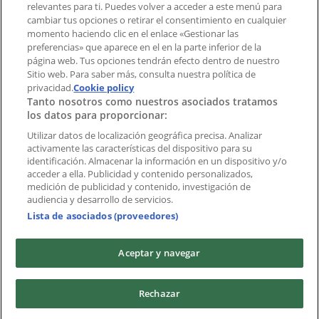
relevantes para ti. Puedes volver a acceder a este menú para
cambiar tus opciones o retirar el consentimiento en cualquier
momento haciendo clic en el enlace «Gestionar las
Índices
preferencias» que aparece en el en la parte inferior de la
página web. Tus opciones tendrán efecto dentro de nuestro
Sitio web. Para saber más, consulta nuestra política de
Marcas
privacidad.
Cookie policy
Tanto nosotros como nuestros asociados tratamos
Negocios
los datos para proporcionar:
Negocios cercanos
Productos
Utilizar datos de localización geográfica precisa. Analizar
activamente las características del dispositivo para su
Ciudades
identificación. Almacenar la información en un dispositivo y/o
acceder a ella. Publicidad y contenido personalizados,
Descargar la APP Tiendeo
medición de publicidad y contenido, investigación de
audiencia y desarrollo de servicios.
Lista de asociados (proveedores)
Aceptar y navegar
Copyright © Tiendeo ® 2026 · Shopfully Marketing S.L.U. –
Rechazar
Palau de Mar – 08039 Barcelona, Spain