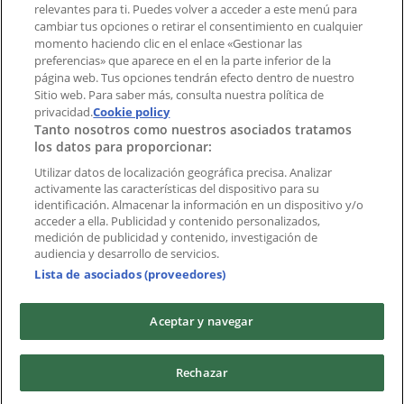
Índices
relevantes para ti. Puedes volver a acceder a este menú para
cambiar tus opciones o retirar el consentimiento en cualquier
momento haciendo clic en el enlace «Gestionar las
preferencias» que aparece en el en la parte inferior de la
Marcas
página web. Tus opciones tendrán efecto dentro de nuestro
Marcas locales
Sitio web. Para saber más, consulta nuestra política de
Negocios
privacidad.
Cookie policy
Tanto nosotros como nuestros asociados tratamos
Negocios cercanos
los datos para proporcionar:
Productos
Productos locales
Utilizar datos de localización geográfica precisa. Analizar
activamente las características del dispositivo para su
Ciudades
identificación. Almacenar la información en un dispositivo y/o
acceder a ella. Publicidad y contenido personalizados,
Descargar la APP Tiendeo
medición de publicidad y contenido, investigación de
audiencia y desarrollo de servicios.
Lista de asociados (proveedores)
Aceptar y navegar
Copyright © Tiendeo ® 2026 · Shopfully Marketing S.L.U. –
Rechazar
Palau de Mar – 08039 Barcelona, Spain