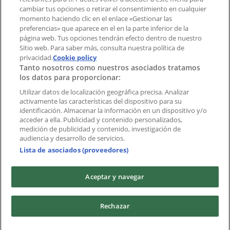
cambiar tus opciones o retirar el consentimiento en cualquier
momento haciendo clic en el enlace «Gestionar las
preferencias» que aparece en el en la parte inferior de la
Marcas
página web. Tus opciones tendrán efecto dentro de nuestro
Marcas locales
Sitio web. Para saber más, consulta nuestra política de
Negocios
privacidad.
Cookie policy
Tanto nosotros como nuestros asociados tratamos
Negocios cercanos
los datos para proporcionar:
Productos
Productos locales
Utilizar datos de localización geográfica precisa. Analizar
activamente las características del dispositivo para su
Ciudades
identificación. Almacenar la información en un dispositivo y/o
acceder a ella. Publicidad y contenido personalizados,
Descargar la APP Tiendeo
medición de publicidad y contenido, investigación de
audiencia y desarrollo de servicios.
Lista de asociados (proveedores)
Aceptar y navegar
Copyright © Tiendeo ® 2026 · Shopfully Marketing S.L.U. –
Rechazar
Palau de Mar – 08039 Barcelona, Spain