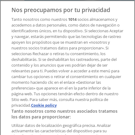
Contacto
Nos preocupamos por tu privacidad
Tanto nosotros como nuestros
1014
socios almacenamos y
accedemos a datos personales, como datos de navegación o
Contacto comercial y de marketing
identificadores únicos, en tu dispositivo. Si seleccionas Aceptar
Tienda mal colocada en el mapa
y navegar, estarás permitiendo que las tecnologías de rastreo
Notificar un folleto
apoyen los propósitos que se muestran en «nosotros y
¿Encontraste un problema en la web o en la
nuestros socios tratamos datos para proporcionar». Si
aplicación?
seleccionas Rechazar o retiras tu consentimiento, los
deshabilitarás. Si se deshabilitan los rastreadores, parte del
contenido y los anuncios que ves podrían dejar de ser
Índices
relevantes para ti. Puedes volver a acceder a este menú para
cambiar tus opciones o retirar el consentimiento en cualquier
momento haciendo clic en el enlace «Gestionar las
preferencias» que aparece en el en la parte inferior de la
Marcas
página web. Tus opciones tendrán efecto dentro de nuestro
Marcas locales
Sitio web. Para saber más, consulta nuestra política de
Negocios
privacidad.
Cookie policy
Tanto nosotros como nuestros asociados tratamos
Negocios cercanos
los datos para proporcionar:
Productos
Productos locales
Utilizar datos de localización geográfica precisa. Analizar
activamente las características del dispositivo para su
Ciudades