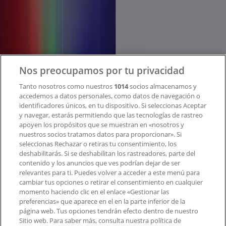
¿Qué hacemos?
Soluciones para empresas
Noticias y prensa
Trabaja con nosotros
Contacto
Nos preocupamos por tu privacidad
Tanto nosotros como nuestros
1014
socios almacenamos y
accedemos a datos personales, como datos de navegación o
Contacto comercial y de marketing
identificadores únicos, en tu dispositivo. Si seleccionas Aceptar
Tienda mal colocada en el mapa
y navegar, estarás permitiendo que las tecnologías de rastreo
Notificar un folleto
apoyen los propósitos que se muestran en «nosotros y
¿Encontraste un problema en la web o en la
nuestros socios tratamos datos para proporcionar». Si
aplicación?
seleccionas Rechazar o retiras tu consentimiento, los
deshabilitarás. Si se deshabilitan los rastreadores, parte del
contenido y los anuncios que ves podrían dejar de ser
Índices
relevantes para ti. Puedes volver a acceder a este menú para
cambiar tus opciones o retirar el consentimiento en cualquier
momento haciendo clic en el enlace «Gestionar las
preferencias» que aparece en el en la parte inferior de la
Marcas
página web. Tus opciones tendrán efecto dentro de nuestro
Marcas locales
Sitio web. Para saber más, consulta nuestra política de