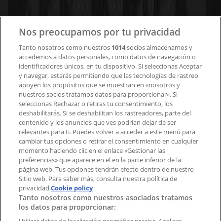
Noticias y prensa
Trabaja con nosotros
Nos preocupamos por tu privacidad
Contacto
Tanto nosotros como nuestros
1014
socios almacenamos y
accedemos a datos personales, como datos de navegación o
identificadores únicos, en tu dispositivo. Si seleccionas Aceptar
y navegar, estarás permitiendo que las tecnologías de rastreo
Contacto comercial y de marketing
apoyen los propósitos que se muestran en «nosotros y
Tienda mal colocada en el mapa
nuestros socios tratamos datos para proporcionar». Si
Notificar un folleto
seleccionas Rechazar o retiras tu consentimiento, los
deshabilitarás. Si se deshabilitan los rastreadores, parte del
¿Encontraste un problema en la web o en la
contenido y los anuncios que ves podrían dejar de ser
aplicación?
relevantes para ti. Puedes volver a acceder a este menú para
cambiar tus opciones o retirar el consentimiento en cualquier
momento haciendo clic en el enlace «Gestionar las
Índices
preferencias» que aparece en el en la parte inferior de la
página web. Tus opciones tendrán efecto dentro de nuestro
Sitio web. Para saber más, consulta nuestra política de
Marcas
privacidad.
Cookie policy
Tanto nosotros como nuestros asociados tratamos
Negocios
los datos para proporcionar:
Negocios cercanos