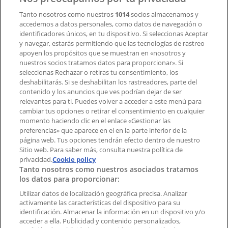
Tanto nosotros como nuestros
1014
socios almacenamos y
accedemos a datos personales, como datos de navegación o
Contacto comercial y de marketing
identificadores únicos, en tu dispositivo. Si seleccionas Aceptar
Tienda mal colocada en el mapa
y navegar, estarás permitiendo que las tecnologías de rastreo
Notificar un folleto
apoyen los propósitos que se muestran en «nosotros y
¿Encontraste un problema en la web o en la
nuestros socios tratamos datos para proporcionar». Si
aplicación?
seleccionas Rechazar o retiras tu consentimiento, los
deshabilitarás. Si se deshabilitan los rastreadores, parte del
contenido y los anuncios que ves podrían dejar de ser
Índices
relevantes para ti. Puedes volver a acceder a este menú para
cambiar tus opciones o retirar el consentimiento en cualquier
momento haciendo clic en el enlace «Gestionar las
preferencias» que aparece en el en la parte inferior de la
Marcas
página web. Tus opciones tendrán efecto dentro de nuestro
Marcas locales
Sitio web. Para saber más, consulta nuestra política de
Negocios
privacidad.
Cookie policy
Tanto nosotros como nuestros asociados tratamos
Negocios cercanos
los datos para proporcionar:
Productos
Productos locales
Utilizar datos de localización geográfica precisa. Analizar
activamente las características del dispositivo para su
Ciudades
identificación. Almacenar la información en un dispositivo y/o
acceder a ella. Publicidad y contenido personalizados,
Descargar la APP Tiendeo