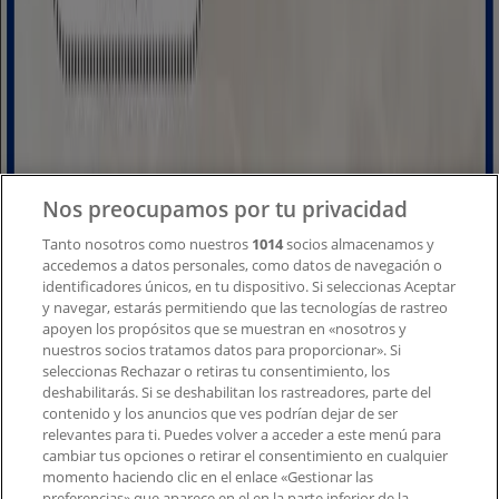
¿Qué hacemos?
Soluciones para empresas
Noticias y prensa
Trabaja con nosotros
Contacto
Nos preocupamos por tu privacidad
Tanto nosotros como nuestros
1014
socios almacenamos y
accedemos a datos personales, como datos de navegación o
Contacto comercial y de marketing
identificadores únicos, en tu dispositivo. Si seleccionas Aceptar
Tienda mal colocada en el mapa
y navegar, estarás permitiendo que las tecnologías de rastreo
Notificar un folleto
apoyen los propósitos que se muestran en «nosotros y
¿Encontraste un problema en la web o en la
nuestros socios tratamos datos para proporcionar». Si
aplicación?
seleccionas Rechazar o retiras tu consentimiento, los
deshabilitarás. Si se deshabilitan los rastreadores, parte del
contenido y los anuncios que ves podrían dejar de ser
Índices
relevantes para ti. Puedes volver a acceder a este menú para
cambiar tus opciones o retirar el consentimiento en cualquier
momento haciendo clic en el enlace «Gestionar las
preferencias» que aparece en el en la parte inferior de la