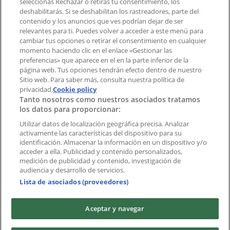
aplicación?
seleccionas Rechazar o retiras tu consentimiento, los
deshabilitarás. Si se deshabilitan los rastreadores, parte del
contenido y los anuncios que ves podrían dejar de ser
Índices
relevantes para ti. Puedes volver a acceder a este menú para
cambiar tus opciones o retirar el consentimiento en cualquier
momento haciendo clic en el enlace «Gestionar las
preferencias» que aparece en el en la parte inferior de la
Marcas
página web. Tus opciones tendrán efecto dentro de nuestro
Marcas locales
Sitio web. Para saber más, consulta nuestra política de
Negocios
privacidad.
Cookie policy
Tanto nosotros como nuestros asociados tratamos
Negocios cercanos
los datos para proporcionar:
Productos
Productos locales
Utilizar datos de localización geográfica precisa. Analizar
activamente las características del dispositivo para su
Ciudades
identificación. Almacenar la información en un dispositivo y/o
acceder a ella. Publicidad y contenido personalizados,
Descargar la APP Tiendeo
medición de publicidad y contenido, investigación de
audiencia y desarrollo de servicios.
Lista de asociados (proveedores)
Aceptar y navegar