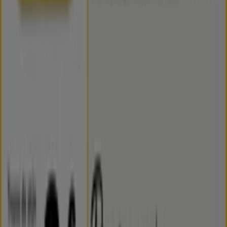
1
,
99
€
2.49
€
-20
%
Italiamo
-
Pimiento
Verde
Italiano