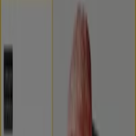
Ahorrar es aún más fácil con la aplicación.
Puedes encontrar las mejores ofertas de los negocios
más cercanos, guardarlas y crear tu lista de ahorro, todo
desde tu celular.
DESCARGA LA APLICACIÓN
Otros Catálogos de Hiper-
Supermercados en Meco
Caduca mañana
Carrefour
2ªUD. AL -70%
Caduca mañana
Meco