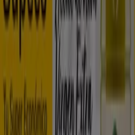
Ahorramas
Camino de los Panaderos, 4, Villanueva de la Torre
4.0 km
Ahorramas
Avenida de Alcala, 24, Azuqueca de Henares
4.9 km
Ahorramas