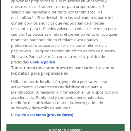
apoyen los propósitos que se muestran en «nosotros y
Tienda mal colocada en el mapa
nuestros socios tratamos datos para proporcionar». Si
Notificar un folleto
seleccionas Rechazar o retiras tu consentimiento, los
deshabilitarás. Si se deshabilitan los rastreadores, parte del
¿Encontraste un problema en la web o en la
contenido y los anuncios que ves podrían dejar de ser
aplicación?
relevantes para ti. Puedes volver a acceder a este menú para
cambiar tus opciones o retirar el consentimiento en cualquier
momento haciendo clic en el enlace «Gestionar las
Índices
preferencias» que aparece en el en la parte inferior de la
página web. Tus opciones tendrán efecto dentro de nuestro
Sitio web. Para saber más, consulta nuestra política de
Marcas
privacidad.
Cookie policy
Tanto nosotros como nuestros asociados tratamos
Negocios
los datos para proporcionar:
Negocios cercanos
Productos
Utilizar datos de localización geográfica precisa. Analizar
activamente las características del dispositivo para su
Ciudades
identificación. Almacenar la información en un dispositivo y/o
acceder a ella. Publicidad y contenido personalizados,
Descargar la APP Tiendeo
medición de publicidad y contenido, investigación de
audiencia y desarrollo de servicios.
Lista de asociados (proveedores)
Aceptar y navegar