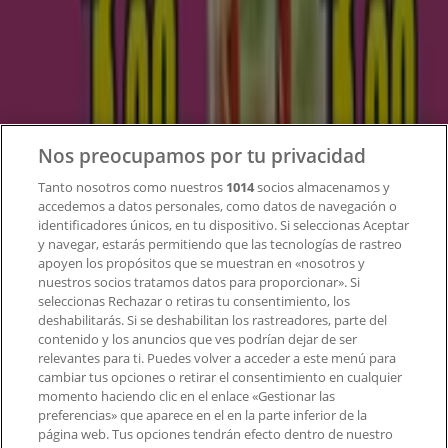
¿Qué hacemos?
Soluciones para empresas
Noticias y prensa
Trabaja con nosotros
Contacto
Nos preocupamos por tu privacidad
Tanto nosotros como nuestros
1014
socios almacenamos y
accedemos a datos personales, como datos de navegación o
Contacto comercial y de marketing
identificadores únicos, en tu dispositivo. Si seleccionas Aceptar
Tienda mal colocada en el mapa
y navegar, estarás permitiendo que las tecnologías de rastreo
Notificar un folleto
apoyen los propósitos que se muestran en «nosotros y
¿Encontraste un problema en la web o en la
nuestros socios tratamos datos para proporcionar». Si
aplicación?
seleccionas Rechazar o retiras tu consentimiento, los
deshabilitarás. Si se deshabilitan los rastreadores, parte del
contenido y los anuncios que ves podrían dejar de ser
Índices
relevantes para ti. Puedes volver a acceder a este menú para
cambiar tus opciones o retirar el consentimiento en cualquier
momento haciendo clic en el enlace «Gestionar las
preferencias» que aparece en el en la parte inferior de la
Marcas
página web. Tus opciones tendrán efecto dentro de nuestro