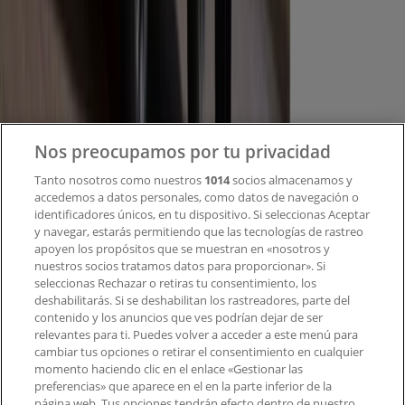
Tiendeo
¿Qué hacemos?
Soluciones para empresas
Noticias y prensa
Trabaja con nosotros
Nos preocupamos por tu privacidad
Contacto
Tanto nosotros como nuestros
1014
socios almacenamos y
accedemos a datos personales, como datos de navegación o
identificadores únicos, en tu dispositivo. Si seleccionas Aceptar
y navegar, estarás permitiendo que las tecnologías de rastreo
Contacto comercial y de marketing
apoyen los propósitos que se muestran en «nosotros y
Tienda mal colocada en el mapa
nuestros socios tratamos datos para proporcionar». Si
Notificar un folleto
seleccionas Rechazar o retiras tu consentimiento, los
deshabilitarás. Si se deshabilitan los rastreadores, parte del
¿Encontraste un problema en la web o en la
contenido y los anuncios que ves podrían dejar de ser
aplicación?
relevantes para ti. Puedes volver a acceder a este menú para
cambiar tus opciones o retirar el consentimiento en cualquier
momento haciendo clic en el enlace «Gestionar las
Índices
preferencias» que aparece en el en la parte inferior de la
página web. Tus opciones tendrán efecto dentro de nuestro