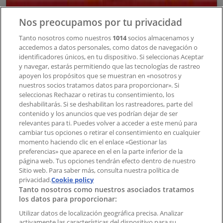
Contacto
Nos preocupamos por tu privacidad
Tanto nosotros como nuestros
1014
socios almacenamos y
accedemos a datos personales, como datos de navegación o
Contacto comercial y de marketing
identificadores únicos, en tu dispositivo. Si seleccionas Aceptar
Tienda mal colocada en el mapa
y navegar, estarás permitiendo que las tecnologías de rastreo
Notificar un folleto
apoyen los propósitos que se muestran en «nosotros y
¿Encontraste un problema en la web o en la
nuestros socios tratamos datos para proporcionar». Si
aplicación?
seleccionas Rechazar o retiras tu consentimiento, los
deshabilitarás. Si se deshabilitan los rastreadores, parte del
contenido y los anuncios que ves podrían dejar de ser
Índices
relevantes para ti. Puedes volver a acceder a este menú para
cambiar tus opciones o retirar el consentimiento en cualquier
momento haciendo clic en el enlace «Gestionar las
preferencias» que aparece en el en la parte inferior de la
Marcas
página web. Tus opciones tendrán efecto dentro de nuestro
Marcas locales
Sitio web. Para saber más, consulta nuestra política de
Negocios
privacidad.
Cookie policy
Tanto nosotros como nuestros asociados tratamos
Negocios cercanos
los datos para proporcionar:
Productos
Productos locales
Utilizar datos de localización geográfica precisa. Analizar
activamente las características del dispositivo para su