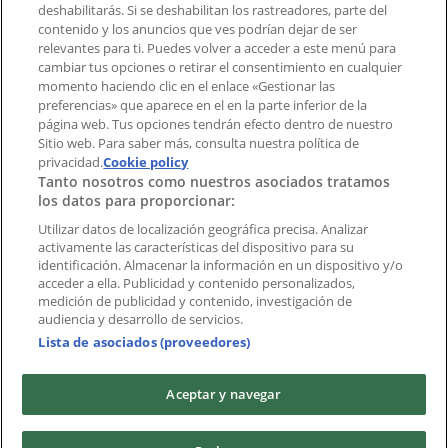
deshabilitarás. Si se deshabilitan los rastreadores, parte del
contenido y los anuncios que ves podrían dejar de ser
Índices
relevantes para ti. Puedes volver a acceder a este menú para
cambiar tus opciones o retirar el consentimiento en cualquier
momento haciendo clic en el enlace «Gestionar las
preferencias» que aparece en el en la parte inferior de la
Marcas
página web. Tus opciones tendrán efecto dentro de nuestro
Marcas locales
Sitio web. Para saber más, consulta nuestra política de
Negocios
privacidad.
Cookie policy
Tanto nosotros como nuestros asociados tratamos
Negocios cercanos
los datos para proporcionar:
Productos
Productos locales
Utilizar datos de localización geográfica precisa. Analizar
activamente las características del dispositivo para su
Ciudades
identificación. Almacenar la información en un dispositivo y/o
acceder a ella. Publicidad y contenido personalizados,
Descargar la APP Tiendeo
medición de publicidad y contenido, investigación de
audiencia y desarrollo de servicios.
Lista de asociados (proveedores)
Aceptar y navegar
Copyright © Tiendeo ® 2026 · Shopfully Marketing S.L.U. –