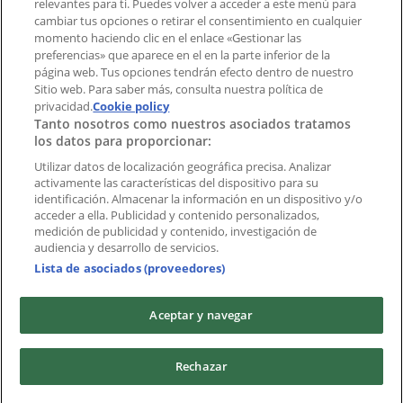
Índices
relevantes para ti. Puedes volver a acceder a este menú para
cambiar tus opciones o retirar el consentimiento en cualquier
momento haciendo clic en el enlace «Gestionar las
preferencias» que aparece en el en la parte inferior de la
Marcas
página web. Tus opciones tendrán efecto dentro de nuestro
Marcas locales
Sitio web. Para saber más, consulta nuestra política de
Negocios
privacidad.
Cookie policy
Tanto nosotros como nuestros asociados tratamos
Negocios cercanos
los datos para proporcionar:
Productos
Productos locales
Utilizar datos de localización geográfica precisa. Analizar
activamente las características del dispositivo para su
Ciudades
identificación. Almacenar la información en un dispositivo y/o
acceder a ella. Publicidad y contenido personalizados,
Descargar la APP Tiendeo
medición de publicidad y contenido, investigación de
audiencia y desarrollo de servicios.
Lista de asociados (proveedores)
Aceptar y navegar
Copyright © Tiendeo ® 2026 · Shopfully Marketing S.L.U. –
Rechazar
Palau de Mar – 08039 Barcelona, Spain