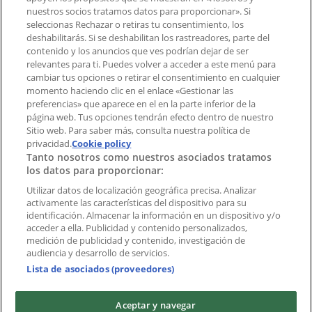
Tienda mal colocada en el mapa
nuestros socios tratamos datos para proporcionar». Si
Notificar un folleto
seleccionas Rechazar o retiras tu consentimiento, los
deshabilitarás. Si se deshabilitan los rastreadores, parte del
¿Encontraste un problema en la web o en la
contenido y los anuncios que ves podrían dejar de ser
aplicación?
relevantes para ti. Puedes volver a acceder a este menú para
cambiar tus opciones o retirar el consentimiento en cualquier
momento haciendo clic en el enlace «Gestionar las
Índices
preferencias» que aparece en el en la parte inferior de la
página web. Tus opciones tendrán efecto dentro de nuestro
Sitio web. Para saber más, consulta nuestra política de
Marcas
privacidad.
Cookie policy
Tanto nosotros como nuestros asociados tratamos
Negocios
los datos para proporcionar:
Negocios cercanos
Productos
Utilizar datos de localización geográfica precisa. Analizar
activamente las características del dispositivo para su
Ciudades
identificación. Almacenar la información en un dispositivo y/o
acceder a ella. Publicidad y contenido personalizados,
Descargar la APP Tiendeo
medición de publicidad y contenido, investigación de
audiencia y desarrollo de servicios.
Lista de asociados (proveedores)
Aceptar y navegar