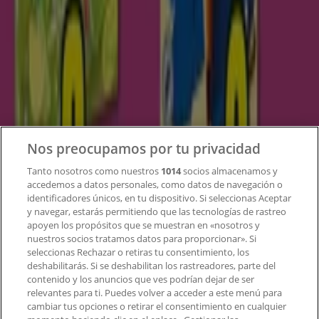
¿Qué hacemos?
Soluciones para empresas
Noticias y prensa
Trabaja con nosotros
Contacto
Nos preocupamos por tu privacidad
Tanto nosotros como nuestros
1014
socios almacenamos y
accedemos a datos personales, como datos de navegación o
Contacto comercial y de marketing
identificadores únicos, en tu dispositivo. Si seleccionas Aceptar
Tienda mal colocada en el mapa
y navegar, estarás permitiendo que las tecnologías de rastreo
Notificar un folleto
apoyen los propósitos que se muestran en «nosotros y
¿Encontraste un problema en la web o en la
nuestros socios tratamos datos para proporcionar». Si
aplicación?
seleccionas Rechazar o retiras tu consentimiento, los
deshabilitarás. Si se deshabilitan los rastreadores, parte del
contenido y los anuncios que ves podrían dejar de ser
Índices
relevantes para ti. Puedes volver a acceder a este menú para
cambiar tus opciones o retirar el consentimiento en cualquier