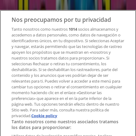
Contacto
Nos preocupamos por tu privacidad
Tanto nosotros como nuestros
1014
socios almacenamos y
accedemos a datos personales, como datos de navegación o
Contacto comercial y de marketing
identificadores únicos, en tu dispositivo. Si seleccionas Aceptar
Tienda mal colocada en el mapa
y navegar, estarás permitiendo que las tecnologías de rastreo
Notificar un folleto
apoyen los propósitos que se muestran en «nosotros y
¿Encontraste un problema en la web o en la
nuestros socios tratamos datos para proporcionar». Si
aplicación?
seleccionas Rechazar o retiras tu consentimiento, los
deshabilitarás. Si se deshabilitan los rastreadores, parte del
contenido y los anuncios que ves podrían dejar de ser
Índices
relevantes para ti. Puedes volver a acceder a este menú para
cambiar tus opciones o retirar el consentimiento en cualquier
momento haciendo clic en el enlace «Gestionar las
preferencias» que aparece en el en la parte inferior de la
Marcas
página web. Tus opciones tendrán efecto dentro de nuestro
Marcas locales
Sitio web. Para saber más, consulta nuestra política de
Negocios
privacidad.
Cookie policy
Tanto nosotros como nuestros asociados tratamos
Negocios cercanos
los datos para proporcionar:
Productos