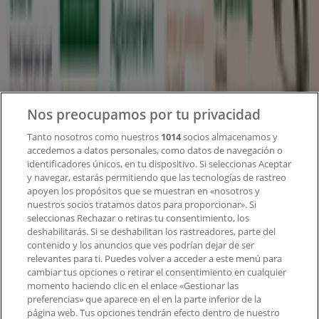
¿Qué hacemos?
Soluciones para empresas
Noticias y prensa
Trabaja con nosotros
Contacto
Nos preocupamos por tu privacidad
Tanto nosotros como nuestros
1014
socios almacenamos y
accedemos a datos personales, como datos de navegación o
Contacto comercial y de marketing
identificadores únicos, en tu dispositivo. Si seleccionas Aceptar
Tienda mal colocada en el mapa
y navegar, estarás permitiendo que las tecnologías de rastreo
Notificar un folleto
apoyen los propósitos que se muestran en «nosotros y
¿Encontraste un problema en la web o en la
nuestros socios tratamos datos para proporcionar». Si
aplicación?
seleccionas Rechazar o retiras tu consentimiento, los
deshabilitarás. Si se deshabilitan los rastreadores, parte del
contenido y los anuncios que ves podrían dejar de ser
Índices
relevantes para ti. Puedes volver a acceder a este menú para
cambiar tus opciones o retirar el consentimiento en cualquier
momento haciendo clic en el enlace «Gestionar las
preferencias» que aparece en el en la parte inferior de la
Marcas
página web. Tus opciones tendrán efecto dentro de nuestro