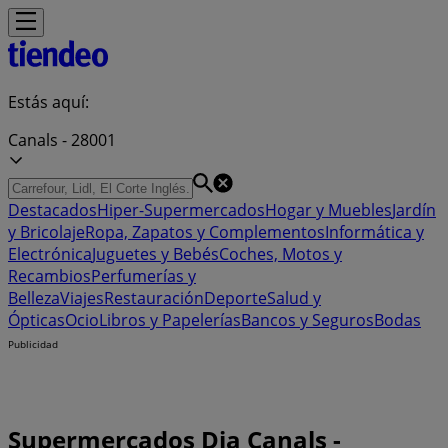
Estás aquí:
Canals - 28001
Destacados
Hiper-Supermercados
Hogar y Muebles
Jardín
y Bricolaje
Ropa, Zapatos y Complementos
Informática y
Electrónica
Juguetes y Bebés
Coches, Motos y
Recambios
Perfumerías y
Belleza
Viajes
Restauración
Deporte
Salud y
Ópticas
Ocio
Libros y Papelerías
Bancos y Seguros
Bodas
Publicidad
Supermercados Dia Canals -