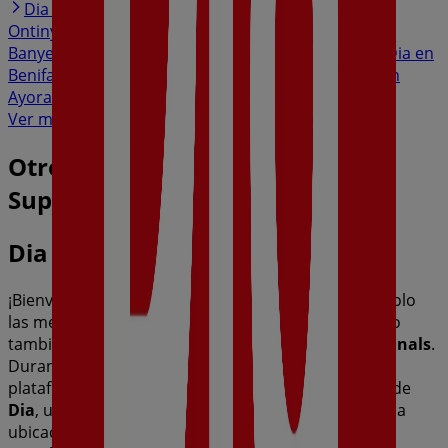
Dia en Aielo de Malferit
Dia en Anna
Dia en
Ontinyent
Dia en Simat de la Valldigna
Dia en
Banyeres de Mariola
Dia en Gandia
Dia en Ibi
Dia en
Benifaió
Dia en Sueca
Dia en Almussafes
Dia en
Ayora
Dia en Villena
Ver más ciudades
Otros negocios de Hiper-
Supermercados en Canals
Dia
¡Bienvenido a Tiendeo! Aquí puedes encontrar no solo
las mejores
ofertas
,
catálogos
y
promociones
, sino
también descubrir las tiendas más populares en
Canals
.
Durante el mes de
agosto de 2026
, en nuestra
plataforma podrás conocer las últimas novedades de
Dia
, una de las marcas más reconocidas, así como la
ubicación y detalles de las tiendas más cercanas en