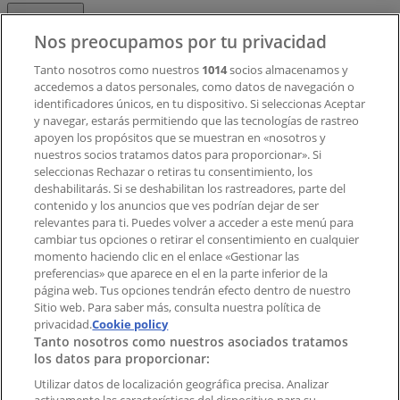
Contacto
Nos preocupamos por tu privacidad
Tanto nosotros como nuestros
1014
socios almacenamos y
accedemos a datos personales, como datos de navegación o
Contacto comercial y de marketing
identificadores únicos, en tu dispositivo. Si seleccionas Aceptar
Tienda mal colocada en el mapa
y navegar, estarás permitiendo que las tecnologías de rastreo
Notificar un folleto
apoyen los propósitos que se muestran en «nosotros y
¿Encontraste un problema en la web o en la
nuestros socios tratamos datos para proporcionar». Si
aplicación?
seleccionas Rechazar o retiras tu consentimiento, los
deshabilitarás. Si se deshabilitan los rastreadores, parte del
contenido y los anuncios que ves podrían dejar de ser
Índices
relevantes para ti. Puedes volver a acceder a este menú para
cambiar tus opciones o retirar el consentimiento en cualquier
momento haciendo clic en el enlace «Gestionar las
preferencias» que aparece en el en la parte inferior de la
Marcas
página web. Tus opciones tendrán efecto dentro de nuestro
Marcas locales
Sitio web. Para saber más, consulta nuestra política de
Negocios
privacidad.
Cookie policy
Tanto nosotros como nuestros asociados tratamos
Negocios cercanos
los datos para proporcionar:
Productos
Productos locales
Utilizar datos de localización geográfica precisa. Analizar