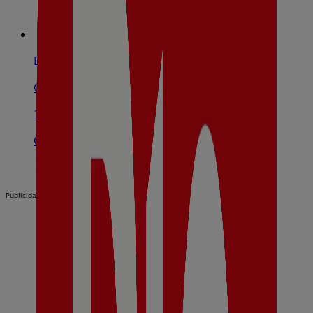
Dia
C/ Pintor Segrelles, 31, Ontinyent
15.7 km
Cerrado
Publicidad