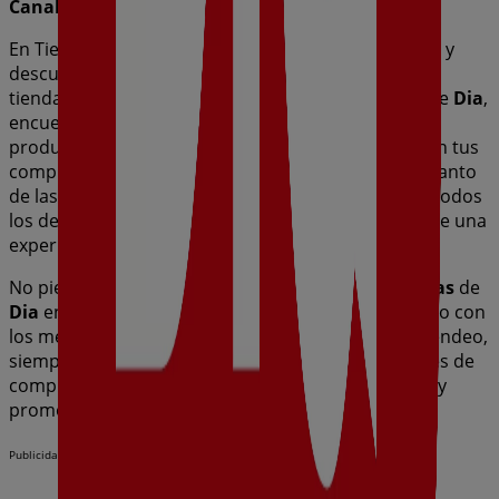
Canals
.
En Tiendeo, no solo tendrás acceso a
promociones
y
descuentos, sino también a información sobre las
tiendas físicas de tu ciudad. Explora los catálogos de
Dia
,
encuentra las tiendas en
Canals
y descubre los
productos con grandes descuentos para ahorrar en tus
compras este
agosto
. Además, te mantenemos al tanto
de las ubicaciones exactas, horarios de atención y todos
los detalles necesarios para que puedas disfrutar de una
experiencia de compra completa en
Canals
.
No pierdas la oportunidad de aprovechar las
ofertas
de
Dia
en las tiendas de
Canals
y mantente actualizado con
los mejores precios durante
agosto de 2026
. En Tiendeo,
siempre encontrarás las mejores tiendas y opciones de
compra en
Canals
. ¡Empieza a explorar las tiendas y
promociones que tenemos para ti ahora mismo!
Publicidad