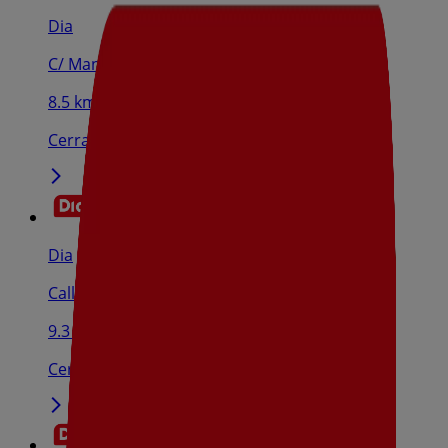
Dia
C/ Manuel De Falla , 12, Anna
8.5 km
Cerrado
Dia
Calle Orient, 23, Aielo De Malferit
9.3 km
Cerrado