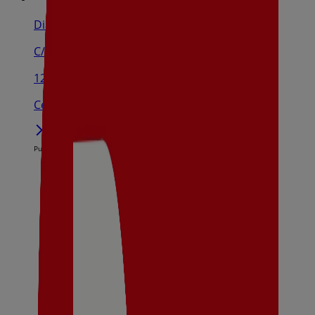
Dia
C/ Ronda Rodat , Nº 9, Benigánim
12.1 km
Cerrado
Publicidad