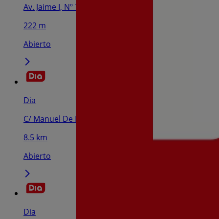
Av. Jaime I, Nº 7, Canals
222 m
Abierto
Dia
C/ Manuel De Falla , 12, Anna
8.5 km
Abierto
Dia