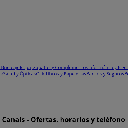
 Bricolaje
Ropa, Zapatos y Complementos
Informática y Elec
te
Salud y Ópticas
Ocio
Libros y Papelerías
Bancos y Seguros
B
 Canals - Ofertas, horarios y teléfono