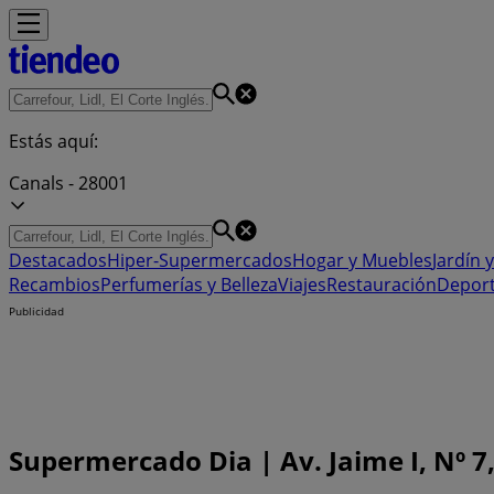
Estás aquí:
Canals - 28001
Destacados
Hiper-Supermercados
Hogar y Muebles
Jardín y
Recambios
Perfumerías y Belleza
Viajes
Restauración
Depor
Publicidad
Supermercado Dia | Av. Jaime I, Nº 7,