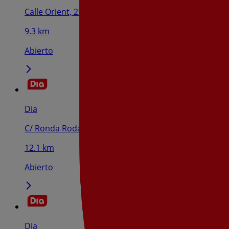
Calle Orient, 23, Aielo De Malferit
9.3 km
Abierto
Dia
C/ Ronda Rodat , Nº 9, Benigánim
12.1 km
Abierto
Dia