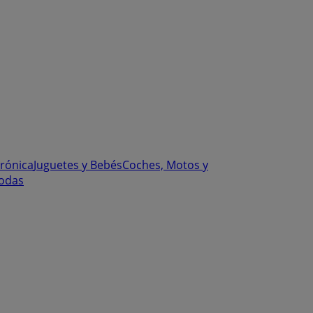
trónica
Juguetes y Bebés
Coches, Motos y
odas