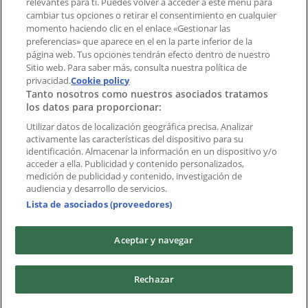
Índices
relevantes para ti. Puedes volver a acceder a este menú para
cambiar tus opciones o retirar el consentimiento en cualquier
momento haciendo clic en el enlace «Gestionar las
preferencias» que aparece en el en la parte inferior de la
Marcas
página web. Tus opciones tendrán efecto dentro de nuestro
Marcas locales
Sitio web. Para saber más, consulta nuestra política de
privacidad.
Cookie policy
Negocios
Tanto nosotros como nuestros asociados tratamos
Negocios cercanos
los datos para proporcionar:
Productos
Productos locales
Utilizar datos de localización geográfica precisa. Analizar
activamente las características del dispositivo para su
Ciudades
identificación. Almacenar la información en un dispositivo y/o
acceder a ella. Publicidad y contenido personalizados,
Descargar la APP Tiendeo
medición de publicidad y contenido, investigación de
audiencia y desarrollo de servicios.
Lista de asociados (proveedores)
Aceptar y navegar
Copyright © Tiendeo ® 2026 · Shopfully Marketing S.L.U. –
Rechazar
Palau de Mar – 08039 Barcelona, Spain