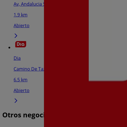
Av, Andalucia S/N, Puertollano
1.9 km
Abierto
Dia
Camino De Tazaplata Esq.Ronda De San José, Almod
6.5 km
Abierto
Otros negocios de Hiper-Supermerca