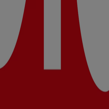
óvar Del Campo
dos en Puertollano