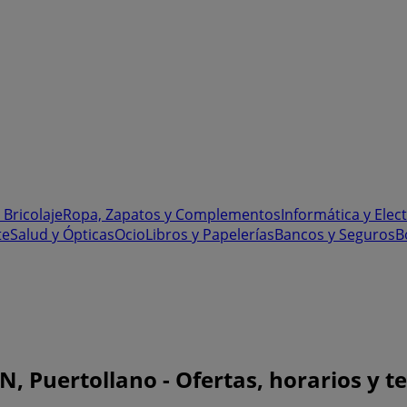
 Bricolaje
Ropa, Zapatos y Complementos
Informática y Elec
te
Salud y Ópticas
Ocio
Libros y Papelerías
Bancos y Seguros
B
, Puertollano - Ofertas, horarios y t