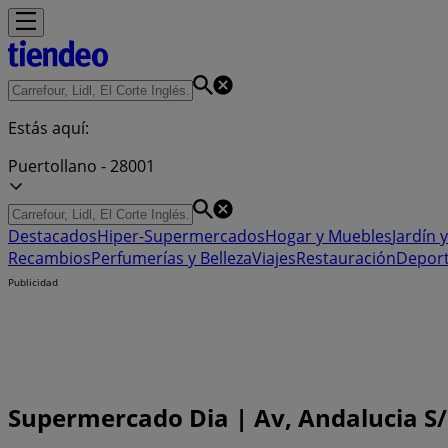
Estás aquí:
Puertollano - 28001
Destacados
Hiper-Supermercados
Hogar y Muebles
Jardín y
Recambios
Perfumerías y Belleza
Viajes
Restauración
Depor
Publicidad
Supermercado Dia | Av, Andalucia S/N