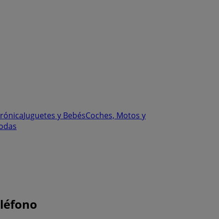
trónica
Juguetes y Bebés
Coches, Motos y
odas
eléfono