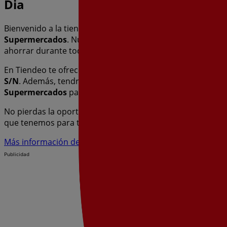
Dia
Bienvenido a la tienda de
Dia
en Tiendeo, donde podrás d
Supermercados
. Nuestra tienda física está ubicada en
Av,
ahorrar durante todo el
agosto de 2026
.
En Tiendeo te ofrecemos toda la información actualizada
S/N
. Además, tendrás acceso a los últimos catálogos de
D
Supermercados
para tus compras en
Puertollano
.
No pierdas la oportunidad de visitar la tienda de
Dia
en
Av
que tenemos para ti este
agosto
y mantenerte informado 
Más información de Dia
Ver otras tiendas de Dia en Puerto
Publicidad