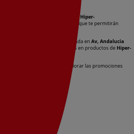
esta destacada marca del sector de
Hiper-
mplia gama de productos de calidad que te permitirán
ivas y la ubicación exacta de la tienda en
Av, Andalucia
s y aprovechar grandes descuentos en productos de
Hiper-
pra completa. Te invitamos a explorar las promociones
y empieza a ahorrar hoy mismo!