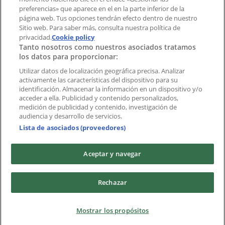
Índices
preferencias» que aparece en el en la parte inferior de la
página web. Tus opciones tendrán efecto dentro de nuestro
Sitio web. Para saber más, consulta nuestra política de
Marcas
privacidad.
Cookie policy
Tanto nosotros como nuestros asociados tratamos
Negocios
los datos para proporcionar:
Negocios cercanos
Productos
Utilizar datos de localización geográfica precisa. Analizar
activamente las características del dispositivo para su
Ciudades
identificación. Almacenar la información en un dispositivo y/o
acceder a ella. Publicidad y contenido personalizados,
Descargar la APP Tiendeo
medición de publicidad y contenido, investigación de
audiencia y desarrollo de servicios.
Lista de asociados (proveedores)
Aceptar y navegar
Copyright © Tiendeo ® 2026 · Shopfully Marketing S.L.U. –
Rechazar
Palau de Mar – 08039 Barcelona, Spain
Términos y condiciones
Política de privacidad
Mostrar los propósitos
Gestionar cookies