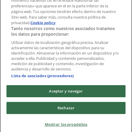
momento haciendo clic en el enlace «Gestionar las
preferencias» que aparece en el en la parte inferior de la
Marcas
página web. Tus opciones tendrán efecto dentro de nuestro
Marcas locales
Sitio web. Para saber más, consulta nuestra política de
Negocios
privacidad.
Cookie policy
Tanto nosotros como nuestros asociados tratamos
Negocios cercanos
los datos para proporcionar:
Productos
Productos locales
Utilizar datos de localización geográfica precisa. Analizar
activamente las características del dispositivo para su
Ciudades
identificación. Almacenar la información en un dispositivo y/o
acceder a ella. Publicidad y contenido personalizados,
Descargar la APP Tiendeo
medición de publicidad y contenido, investigación de
audiencia y desarrollo de servicios.
Lista de asociados (proveedores)
Aceptar y navegar
Copyright © Tiendeo ® 2026 · Shopfully Marketing S.L.U. –
Rechazar
Palau de Mar – 08039 Barcelona, Spain
Términos y condiciones
Política de privacidad
Mostrar los propósitos
Gestionar cookies