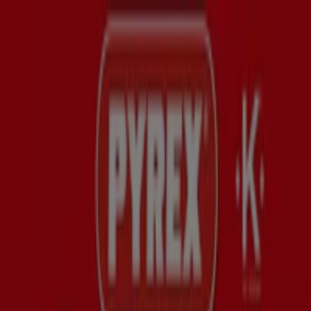
Estás aquí:
Santurtzi - 28001
Destacados
Hiper-Supermercados
Hogar y Muebles
Jardín
y Bricolaje
Ropa, Zapatos y Complementos
Informática y
Electrónica
Juguetes y Bebés
Coches, Motos y
Recambios
Perfumerías y
Belleza
Viajes
Restauración
Deporte
Salud y
Ópticas
Ocio
Libros y Papelerías
Bancos y Seguros
Bodas
Publicidad
Supermercado Eroski | Antonio