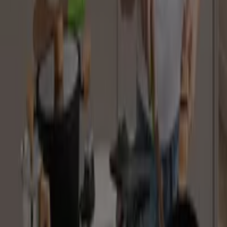
Mamariga Kalea 22, Santurtzi
462 m
Abierto
Eroski
Kanpazar 1, Portugalete
697 m
Abierto
Eroski