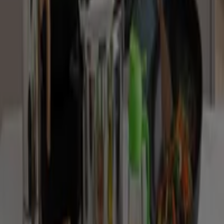
Antonio alzaga 39, Santurtzi
826 m
Abierto
Otros negocios de Hiper-
Supermercados en Santurtzi
Eroski
Bienvenido a la tienda de
Eroski
en Tiendeo, donde
podrás descubrir las mejores
ofertas
,
promociones
y
catálogos
de esta destacada marca del sector de
Hiper-
Supermercados
. Nuestra tienda física está ubicada en
Antonio alzaga 39
,
Santurtzi
, y en ella encontrarás una
amplia gama de productos de calidad que te permitirán
ahorrar durante todo el
agosto de 2026
.