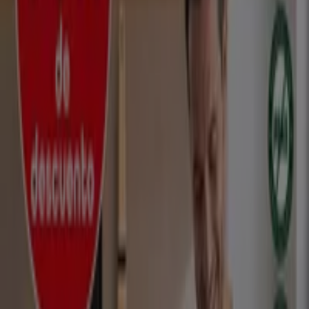
Martes
09:00 - 21:00
Miércoles
09:00 - 21:00
Jueves
09:00 - 21:00
Viernes
09:00 - 21:00
Sábado
09:00 - 21:00
Mapa
944832156
Ofertas de Eroski en Santurtzi
Eroski