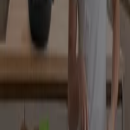
Santa Eulalia Kalea 6, Santurtzi
229 m
Abierto
Eroski
Las viñas 18, Santurtzi
336 m
Abierto
Eroski