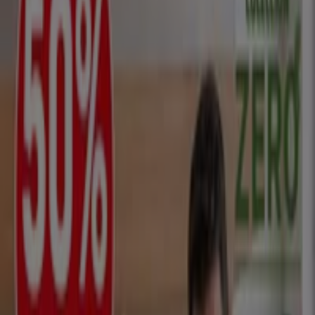
09:00 - 21:00
Miércoles
09:00 - 21:00
Jueves
09:00 - 21:00
Viernes
09:00 - 21:00
Sábado
09:00 - 21:00
Mapa
944832156
Abierto
Hasta las 21:00
Domingo
Cerrado
Lunes
09:00 - 21:00