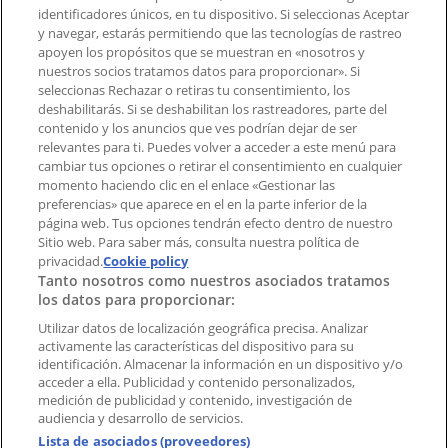
Contacto comercial y de marketing
identificadores únicos, en tu dispositivo. Si seleccionas Aceptar
Tienda mal colocada en el mapa
y navegar, estarás permitiendo que las tecnologías de rastreo
Notificar un folleto
apoyen los propósitos que se muestran en «nosotros y
¿Encontraste un problema en la web o en la
nuestros socios tratamos datos para proporcionar». Si
aplicación?
seleccionas Rechazar o retiras tu consentimiento, los
deshabilitarás. Si se deshabilitan los rastreadores, parte del
contenido y los anuncios que ves podrían dejar de ser
Índices
relevantes para ti. Puedes volver a acceder a este menú para
cambiar tus opciones o retirar el consentimiento en cualquier
momento haciendo clic en el enlace «Gestionar las
preferencias» que aparece en el en la parte inferior de la
Marcas
página web. Tus opciones tendrán efecto dentro de nuestro
Marcas locales
Sitio web. Para saber más, consulta nuestra política de
Negocios
privacidad.
Cookie policy
Tanto nosotros como nuestros asociados tratamos
Negocios cercanos
los datos para proporcionar:
Productos
Productos locales
Utilizar datos de localización geográfica precisa. Analizar
activamente las características del dispositivo para su
Ciudades
identificación. Almacenar la información en un dispositivo y/o
acceder a ella. Publicidad y contenido personalizados,
Descargar la APP Tiendeo
medición de publicidad y contenido, investigación de
audiencia y desarrollo de servicios.
Lista de asociados (proveedores)