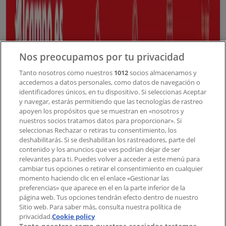
¿Qué hacemos?
Soluciones para empresas
Noticias y prensa
Trabaja con nosotros
Nos preocupamos por tu privacidad
Contacto
Tanto nosotros como nuestros
1012
socios almacenamos y
accedemos a datos personales, como datos de navegación o
identificadores únicos, en tu dispositivo. Si seleccionas Aceptar
y navegar, estarás permitiendo que las tecnologías de rastreo
Contacto comercial y de marketing
apoyen los propósitos que se muestran en «nosotros y
Tienda mal colocada en el mapa
nuestros socios tratamos datos para proporcionar». Si
Notificar un folleto
seleccionas Rechazar o retiras tu consentimiento, los
deshabilitarás. Si se deshabilitan los rastreadores, parte del
¿Encontraste un problema en la web o en la
contenido y los anuncios que ves podrían dejar de ser
aplicación?
relevantes para ti. Puedes volver a acceder a este menú para
cambiar tus opciones o retirar el consentimiento en cualquier
momento haciendo clic en el enlace «Gestionar las
Índices
preferencias» que aparece en el en la parte inferior de la
página web. Tus opciones tendrán efecto dentro de nuestro
Sitio web. Para saber más, consulta nuestra política de
Marcas
privacidad.
Cookie policy