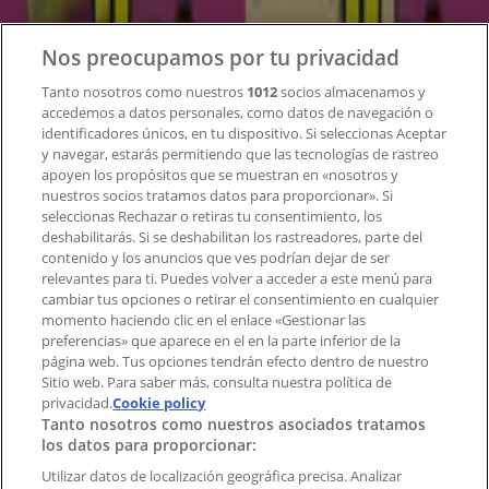
Noticias y prensa
Trabaja con nosotros
Nos preocupamos por tu privacidad
Contacto
Tanto nosotros como nuestros
1012
socios almacenamos y
accedemos a datos personales, como datos de navegación o
identificadores únicos, en tu dispositivo. Si seleccionas Aceptar
y navegar, estarás permitiendo que las tecnologías de rastreo
Contacto comercial y de marketing
apoyen los propósitos que se muestran en «nosotros y
Tienda mal colocada en el mapa
nuestros socios tratamos datos para proporcionar». Si
Notificar un folleto
seleccionas Rechazar o retiras tu consentimiento, los
deshabilitarás. Si se deshabilitan los rastreadores, parte del
¿Encontraste un problema en la web o en la
contenido y los anuncios que ves podrían dejar de ser
aplicación?
relevantes para ti. Puedes volver a acceder a este menú para
cambiar tus opciones o retirar el consentimiento en cualquier
momento haciendo clic en el enlace «Gestionar las
Índices
preferencias» que aparece en el en la parte inferior de la
página web. Tus opciones tendrán efecto dentro de nuestro
Sitio web. Para saber más, consulta nuestra política de
Marcas
privacidad.
Cookie policy
Tanto nosotros como nuestros asociados tratamos
Negocios
los datos para proporcionar:
Negocios cercanos
Productos
Utilizar datos de localización geográfica precisa. Analizar