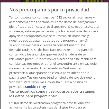
Contacto
Nos preocupamos por tu privacidad
Tanto nosotros como nuestros
1012
socios almacenamos y
accedemos a datos personales, como datos de navegación o
Contacto comercial y de marketing
identificadores únicos, en tu dispositivo. Si seleccionas Aceptar
Tienda mal colocada en el mapa
y navegar, estarás permitiendo que las tecnologías de rastreo
Notificar un folleto
apoyen los propósitos que se muestran en «nosotros y
¿Encontraste un problema en la web o en la
nuestros socios tratamos datos para proporcionar». Si
aplicación?
seleccionas Rechazar o retiras tu consentimiento, los
deshabilitarás. Si se deshabilitan los rastreadores, parte del
contenido y los anuncios que ves podrían dejar de ser
Índices
relevantes para ti. Puedes volver a acceder a este menú para
cambiar tus opciones o retirar el consentimiento en cualquier
momento haciendo clic en el enlace «Gestionar las
preferencias» que aparece en el en la parte inferior de la
Marcas
página web. Tus opciones tendrán efecto dentro de nuestro
Marcas locales
Sitio web. Para saber más, consulta nuestra política de
Negocios
privacidad.
Cookie policy
Tanto nosotros como nuestros asociados tratamos
Negocios cercanos
los datos para proporcionar:
Productos
Productos locales
Utilizar datos de localización geográfica precisa. Analizar
activamente las características del dispositivo para su
Ciudades