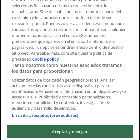
aplicación?
seleccionas Rechazar o retiras tu consentimiento, los
deshabilitarás. Si se deshabilitan los rastreadores, parte del
contenido y los anuncios que ves podrían dejar de ser
Índices
relevantes para ti. Puedes volver a acceder a este menú para
cambiar tus opciones o retirar el consentimiento en cualquier
momento haciendo clic en el enlace «Gestionar las
preferencias» que aparece en el en la parte inferior de la
Marcas
página web. Tus opciones tendrán efecto dentro de nuestro
Marcas locales
Sitio web. Para saber más, consulta nuestra política de
Negocios
privacidad.
Cookie policy
Tanto nosotros como nuestros asociados tratamos
Negocios cercanos
los datos para proporcionar:
Productos
Productos locales
Utilizar datos de localización geográfica precisa. Analizar
activamente las características del dispositivo para su
Ciudades
identificación. Almacenar la información en un dispositivo y/o
acceder a ella. Publicidad y contenido personalizados,
Descargar la APP Tiendeo
medición de publicidad y contenido, investigación de
audiencia y desarrollo de servicios.
Lista de asociados (proveedores)
Aceptar y navegar