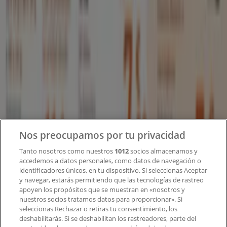
en todo el mundo.
Tiendeo
¿Qué hacemos?
Soluciones para empresas
Noticias y prensa
Trabaja con nosotros
Contacto
Nos preocupamos por tu privacidad
Tanto nosotros como nuestros
1012
socios almacenamos y
accedemos a datos personales, como datos de navegación o
Contacto comercial y de marketing
identificadores únicos, en tu dispositivo. Si seleccionas Aceptar
Tienda mal colocada en el mapa
y navegar, estarás permitiendo que las tecnologías de rastreo
Notificar un folleto
apoyen los propósitos que se muestran en «nosotros y
¿Encontraste un problema en la web o en la
nuestros socios tratamos datos para proporcionar». Si
aplicación?
seleccionas Rechazar o retiras tu consentimiento, los
deshabilitarás. Si se deshabilitan los rastreadores, parte del