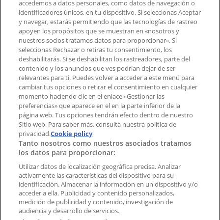
accedemos a datos personales, como datos de navegación o
identificadores únicos, en tu dispositivo. Si seleccionas Aceptar
y navegar, estarás permitiendo que las tecnologías de rastreo
Contacto comercial y de marketing
apoyen los propósitos que se muestran en «nosotros y
Tienda mal colocada en el mapa
nuestros socios tratamos datos para proporcionar». Si
Notificar un folleto
seleccionas Rechazar o retiras tu consentimiento, los
deshabilitarás. Si se deshabilitan los rastreadores, parte del
¿Encontraste un problema en la web o en la
contenido y los anuncios que ves podrían dejar de ser
aplicación?
relevantes para ti. Puedes volver a acceder a este menú para
cambiar tus opciones o retirar el consentimiento en cualquier
momento haciendo clic en el enlace «Gestionar las
Índices
preferencias» que aparece en el en la parte inferior de la
página web. Tus opciones tendrán efecto dentro de nuestro
Sitio web. Para saber más, consulta nuestra política de
Marcas
privacidad.
Cookie policy
Tanto nosotros como nuestros asociados tratamos
Negocios
los datos para proporcionar:
Negocios cercanos
Productos
Utilizar datos de localización geográfica precisa. Analizar
activamente las características del dispositivo para su
Ciudades
identificación. Almacenar la información en un dispositivo y/o
acceder a ella. Publicidad y contenido personalizados,
Descargar la APP Tiendeo
medición de publicidad y contenido, investigación de
audiencia y desarrollo de servicios.