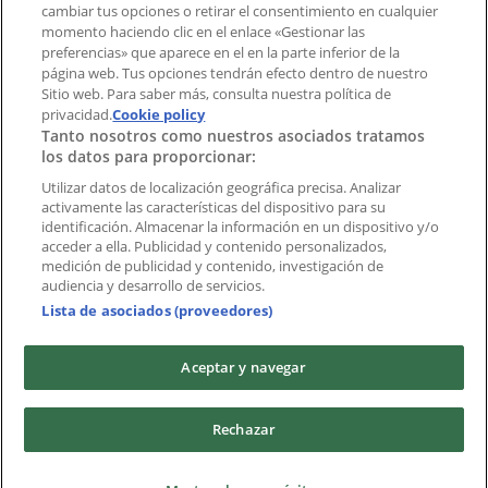
cambiar tus opciones o retirar el consentimiento en cualquier
momento haciendo clic en el enlace «Gestionar las
Índices
preferencias» que aparece en el en la parte inferior de la
página web. Tus opciones tendrán efecto dentro de nuestro
Sitio web. Para saber más, consulta nuestra política de
Marcas
privacidad.
Cookie policy
Tanto nosotros como nuestros asociados tratamos
Negocios
los datos para proporcionar:
Negocios cercanos
Productos
Utilizar datos de localización geográfica precisa. Analizar
activamente las características del dispositivo para su
Ciudades
identificación. Almacenar la información en un dispositivo y/o
acceder a ella. Publicidad y contenido personalizados,
Descargar la APP Tiendeo
medición de publicidad y contenido, investigación de
audiencia y desarrollo de servicios.
Lista de asociados (proveedores)
Aceptar y navegar
Copyright © Tiendeo ® 2026 · Shopfully Marketing S.L.U. –
Rechazar
Palau de Mar – 08039 Barcelona, Spain
Términos y condiciones
Política de privacidad