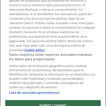
apoyen los propósitos que se muestran en «nosotros y
Contacto comercial y de marketing
nuestros socios tratamos datos para proporcionar». Si
Tienda mal colocada en el mapa
seleccionas Rechazar o retiras tu consentimiento, los
deshabilitarás. Si se deshabilitan los rastreadores, parte del
Notificar un folleto
contenido y los anuncios que ves podrían dejar de ser
¿Encontraste un problema en la web o en la
relevantes para ti. Puedes volver a acceder a este menú para
aplicación?
cambiar tus opciones o retirar el consentimiento en cualquier
momento haciendo clic en el enlace «Gestionar las
preferencias» que aparece en el en la parte inferior de la
Índices
página web. Tus opciones tendrán efecto dentro de nuestro
Sitio web. Para saber más, consulta nuestra política de
privacidad.
Cookie policy
Tanto nosotros como nuestros asociados tratamos
Marcas
los datos para proporcionar:
Negocios
Productos
Utilizar datos de localización geográfica precisa. Analizar
activamente las características del dispositivo para su
Ciudades
identificación. Almacenar la información en un dispositivo y/o
acceder a ella. Publicidad y contenido personalizados,
Descargar la APP Tiendeo
medición de publicidad y contenido, investigación de
audiencia y desarrollo de servicios.
Lista de asociados (proveedores)
Aceptar y navegar