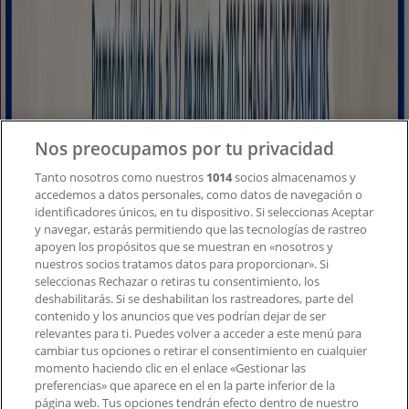
Tiendeo
¿Qué hacemos?
Soluciones para empresas
Noticias y prensa
Trabaja con nosotros
Nos preocupamos por tu privacidad
Tanto nosotros como nuestros
1014
socios almacenamos y
Contacto
accedemos a datos personales, como datos de navegación o
identificadores únicos, en tu dispositivo. Si seleccionas Aceptar
y navegar, estarás permitiendo que las tecnologías de rastreo
apoyen los propósitos que se muestran en «nosotros y
Contacto comercial y de marketing
nuestros socios tratamos datos para proporcionar». Si
Tienda mal colocada en el mapa
seleccionas Rechazar o retiras tu consentimiento, los
deshabilitarás. Si se deshabilitan los rastreadores, parte del
Notificar un folleto
contenido y los anuncios que ves podrían dejar de ser
¿Encontraste un problema en la web o en la
relevantes para ti. Puedes volver a acceder a este menú para
aplicación?
cambiar tus opciones o retirar el consentimiento en cualquier
momento haciendo clic en el enlace «Gestionar las
preferencias» que aparece en el en la parte inferior de la
Índices
página web. Tus opciones tendrán efecto dentro de nuestro