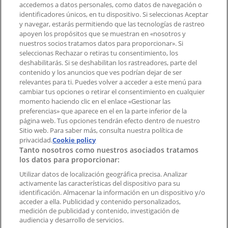
accedemos a datos personales, como datos de navegación o
Contacto
identificadores únicos, en tu dispositivo. Si seleccionas Aceptar
y navegar, estarás permitiendo que las tecnologías de rastreo
apoyen los propósitos que se muestran en «nosotros y
Contacto comercial y de marketing
nuestros socios tratamos datos para proporcionar». Si
Tienda mal colocada en el mapa
seleccionas Rechazar o retiras tu consentimiento, los
deshabilitarás. Si se deshabilitan los rastreadores, parte del
Notificar un folleto
contenido y los anuncios que ves podrían dejar de ser
¿Encontraste un problema en la web o en la
relevantes para ti. Puedes volver a acceder a este menú para
aplicación?
cambiar tus opciones o retirar el consentimiento en cualquier
momento haciendo clic en el enlace «Gestionar las
preferencias» que aparece en el en la parte inferior de la
Índices
página web. Tus opciones tendrán efecto dentro de nuestro
Sitio web. Para saber más, consulta nuestra política de
privacidad.
Cookie policy
Tanto nosotros como nuestros asociados tratamos
Marcas
los datos para proporcionar:
Negocios
Productos
Utilizar datos de localización geográfica precisa. Analizar
activamente las características del dispositivo para su
Ciudades
identificación. Almacenar la información en un dispositivo y/o
acceder a ella. Publicidad y contenido personalizados,
Descargar la APP Tiendeo
medición de publicidad y contenido, investigación de
audiencia y desarrollo de servicios.