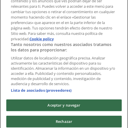
contenido y los anuncios que ves podrían dejar de ser
¿Encontraste un problema en la web o en la
relevantes para ti. Puedes volver a acceder a este menú para
aplicación?
cambiar tus opciones o retirar el consentimiento en cualquier
momento haciendo clic en el enlace «Gestionar las
preferencias» que aparece en el en la parte inferior de la
Índices
página web. Tus opciones tendrán efecto dentro de nuestro
Sitio web. Para saber más, consulta nuestra política de
privacidad.
Cookie policy
Tanto nosotros como nuestros asociados tratamos
Marcas
los datos para proporcionar:
Negocios
Productos
Utilizar datos de localización geográfica precisa. Analizar
activamente las características del dispositivo para su
Ciudades
identificación. Almacenar la información en un dispositivo y/o
acceder a ella. Publicidad y contenido personalizados,
Descargar la APP Tiendeo
medición de publicidad y contenido, investigación de
audiencia y desarrollo de servicios.
Lista de asociados (proveedores)
Aceptar y navegar
Copyright © Tiendeo ® 2026 · Shopfully Marketing S.L.U. –
Rechazar
Palau de Mar – 08039 Barcelona, Spain