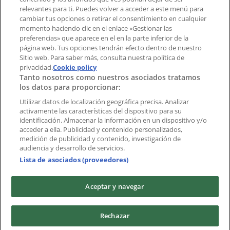
¿Encontraste un problema en la web o en la
relevantes para ti. Puedes volver a acceder a este menú para
aplicación?
cambiar tus opciones o retirar el consentimiento en cualquier
momento haciendo clic en el enlace «Gestionar las
preferencias» que aparece en el en la parte inferior de la
Índices
página web. Tus opciones tendrán efecto dentro de nuestro
Sitio web. Para saber más, consulta nuestra política de
privacidad.
Cookie policy
Tanto nosotros como nuestros asociados tratamos
Marcas
los datos para proporcionar:
Negocios
Productos
Utilizar datos de localización geográfica precisa. Analizar
activamente las características del dispositivo para su
Ciudades
identificación. Almacenar la información en un dispositivo y/o
acceder a ella. Publicidad y contenido personalizados,
Descargar la APP Tiendeo
medición de publicidad y contenido, investigación de
audiencia y desarrollo de servicios.
Lista de asociados (proveedores)
Aceptar y navegar
Copyright © Tiendeo ® 2026 · Shopfully Marketing S.L.U. –
Rechazar
Palau de Mar – 08039 Barcelona, Spain