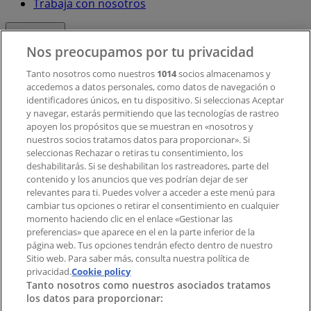
Trabaja con nosotros
Contacto
Nos preocupamos por tu privacidad
Tanto nosotros como nuestros
1014
socios almacenamos y
accedemos a datos personales, como datos de navegación o
Contacto comercial y de marketing
identificadores únicos, en tu dispositivo. Si seleccionas Aceptar
Tienda mal colocada en el mapa
y navegar, estarás permitiendo que las tecnologías de rastreo
Notificar un folleto
apoyen los propósitos que se muestran en «nosotros y
¿Encontraste un problema en la web o en la
nuestros socios tratamos datos para proporcionar». Si
aplicación?
seleccionas Rechazar o retiras tu consentimiento, los
deshabilitarás. Si se deshabilitan los rastreadores, parte del
contenido y los anuncios que ves podrían dejar de ser
Índices
relevantes para ti. Puedes volver a acceder a este menú para
cambiar tus opciones o retirar el consentimiento en cualquier
momento haciendo clic en el enlace «Gestionar las
preferencias» que aparece en el en la parte inferior de la
Marcas
página web. Tus opciones tendrán efecto dentro de nuestro
Marcas locales
Sitio web. Para saber más, consulta nuestra política de
Negocios
privacidad.
Cookie policy
Tanto nosotros como nuestros asociados tratamos
Negocios cercanos
los datos para proporcionar:
Productos