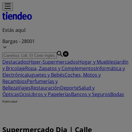
Estás aquí:
Bargas - 28001
Destacados
Hiper-Supermercados
Hogar y Muebles
Jardín
y Bricolaje
Ropa, Zapatos y Complementos
Informática y
Electrónica
Juguetes y Bebés
Coches, Motos y
Recambios
Perfumerías y
Belleza
Viajes
Restauración
Deporte
Salud y
Ópticas
Ocio
Libros y Papelerías
Bancos y Seguros
Bodas
Publicidad
Supermercado Dia | Calle