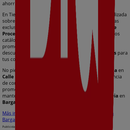
ahorrar durante todo el
agosto de 2026
.
En Tiendeo te ofrecemos toda la información actualizada
sobre
Dia
, como los horarios de apertura, las ofertas
exclusivas y la ubicación exacta de la tienda en
Calle
Procesiones, 5
. Además, tendrás acceso a los últimos
catálogos de
Dia
, donde podrás descubrir las
promociones más recientes y aprovechar grandes
descuentos en productos de
Hiper-Supermercados
para
tus compras en
Bargas
.
No pierdas la oportunidad de visitar la tienda de
Dia
en
Calle Procesiones, 5
para disfrutar de una experiencia
de compra completa. Te invitamos a explorar las
promociones que tenemos para ti este
agosto
y
mantenerte informado de las mejores ofertas de
Dia
en
Bargas
. ¡Visítanos y empieza a ahorrar hoy mismo!
Más información de Dia
Ver otras tiendas de Dia en
Bargas
Publicidad