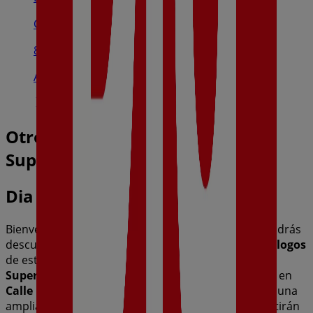
Calle Panamá, 4, Toledo
8.1 km
Abierto
Otros negocios de Hiper-
Supermercados en Bargas
Dia
Bienvenido a la tienda de
Dia
en Tiendeo, donde podrás
descubrir las mejores
ofertas
,
promociones
y
catálogos
de esta destacada marca del sector de
Hiper-
Supermercados
. Nuestra tienda física está ubicada en
Calle Procesiones, 5
,
Bargas
, y en ella encontrarás una
amplia gama de productos de calidad que te permitirán