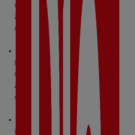
Calle Procesiones, 5, Bargas
260 m
Abierto
Dia
Calle Camino Alto De Bargas, 43, Olías Del Rey
2.3 km
Abierto
Dia