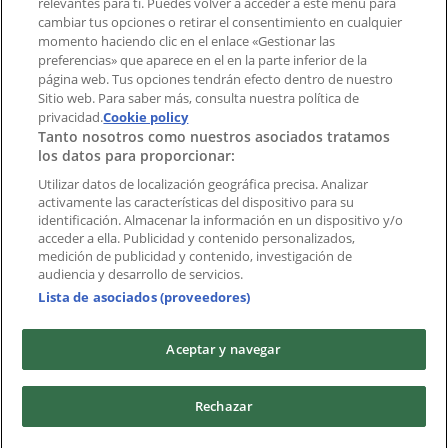
Índices
relevantes para ti. Puedes volver a acceder a este menú para
cambiar tus opciones o retirar el consentimiento en cualquier
momento haciendo clic en el enlace «Gestionar las
preferencias» que aparece en el en la parte inferior de la
Marcas
página web. Tus opciones tendrán efecto dentro de nuestro
Marcas locales
Sitio web. Para saber más, consulta nuestra política de
Negocios
privacidad.
Cookie policy
Tanto nosotros como nuestros asociados tratamos
Negocios cercanos
los datos para proporcionar:
Productos
Productos locales
Utilizar datos de localización geográfica precisa. Analizar
activamente las características del dispositivo para su
Ciudades
identificación. Almacenar la información en un dispositivo y/o
acceder a ella. Publicidad y contenido personalizados,
Descargar la APP Tiendeo
medición de publicidad y contenido, investigación de
audiencia y desarrollo de servicios.
Lista de asociados (proveedores)
Aceptar y navegar
Copyright © Tiendeo ® 2026 · Shopfully Marketing S.L.U. –
Rechazar
Palau de Mar – 08039 Barcelona, Spain